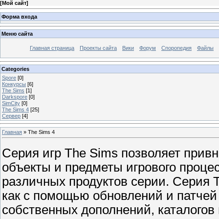
[
Мой сайт
]
Форма входа
Меню сайта
Главная страница
Проекты сайта
Вики
Форум
Споропедия
Файлы
Categories
Spore
[0]
Конкурсы
[6]
The Sims
[1]
Darkspore
[0]
SimCity
[0]
The Sims 4
[25]
Сервер
[4]
Главная
»
The Sims 4
Серия игр The Sims позволяет привн
объекты и предметы игрового проце
различных продуктов серии. Серия 
как с помощью обновлений и патчей
собственных дополнений, каталогов