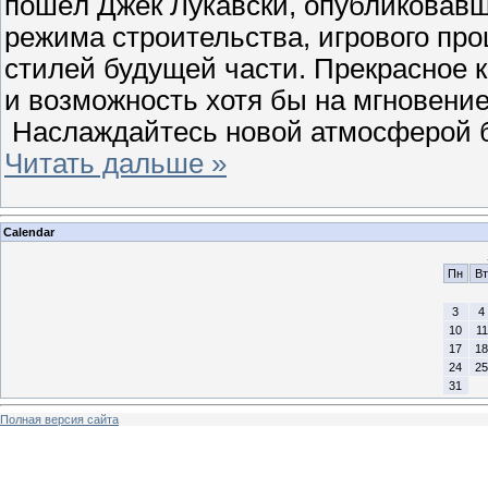
пошёл Джек Лукавски, опубликовавш
режима строительства, игрового про
стилей будущей части. Прекрасное 
и возможность хотя бы на мгновени
Наслаждайтесь новой атмосферой 
Читать дальше »
Calendar
Пн
Вт
3
4
10
11
17
18
24
25
31
Полная версия сайта