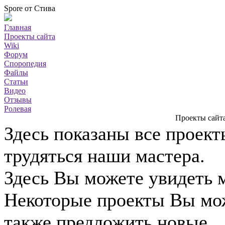
Spore от Стива
Главная
Проекты сайта
Wiki
Форум
Споропедия
Файлы
Статьи
Видео
Отзывы
Ролевая
Проекты сайта
Здесь показаны все проек
трудяться наши мастера.
Здесь Вы можете увидеть 
Некоторые проекты Вы мож
также предложить новые.