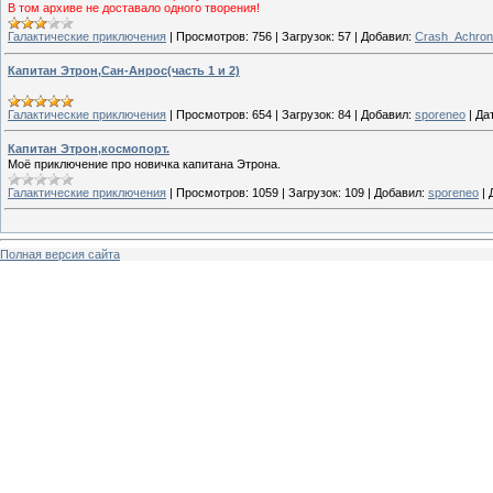
В том архиве не доставало одного творения!
Галактические приключения
|
Просмотров:
756
|
Загрузок:
57
|
Добавил:
Crash_Achron
Капитан Этрон,Сан-Анрос(часть 1 и 2)
Галактические приключения
|
Просмотров:
654
|
Загрузок:
84
|
Добавил:
sporeneo
|
Да
Капитан Этрон,космопорт.
Моё приключение про новичка капитана Этрона.
Галактические приключения
|
Просмотров:
1059
|
Загрузок:
109
|
Добавил:
sporeneo
|
Полная версия сайта