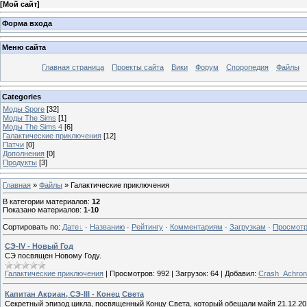
[
Мой сайт
]
Форма входа
Меню сайта
Главная страница
Проекты сайта
Вики
Форум
Споропедия
Файлы
Categories
Моды Spore
[32]
Моды The Sims
[1]
Моды The Sims 4
[6]
Галактические приключения
[12]
Патчи
[0]
Дополнения
[0]
Продукты
[3]
Главная
»
Файлы
» Галактические приключения
В категории материалов
:
12
Показано материалов
:
1-10
Сортировать по
:
Дате
·
Названию
·
Рейтингу
·
Комментариям
·
Загрузкам
·
Просмот
СЭ-IV - Новый Год
СЭ посвящен Новому Году.
Галактические приключения
|
Просмотров:
992
|
Загрузок:
64
|
Добавил:
Crash_Achron
Капитан Акриан, СЭ-III - Конец Света
Секретный эпизод цикла, посвященный Концу Света, который обещали майя 21.12.20