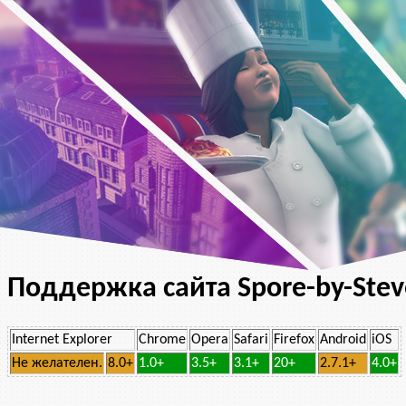
Поддержка сайта Spore-by-Stev
Internet Explorer
Chrome
Opera
Safari
Firefox
Android
iOS
Не желателен.
8.0+
1.0+
3.5+
3.1+
20+
2.7.1+
4.0+