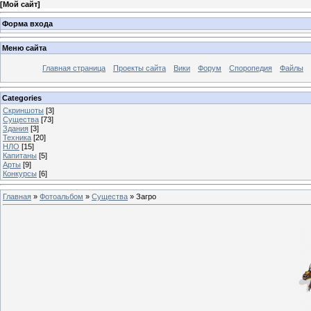
[
Мой сайт
]
Форма входа
Меню сайта
Главная страница
Проекты сайта
Вики
Форум
Споропедия
Файлы
Categories
Скриншоты
[3]
Существа
[73]
Здания
[3]
Техника
[20]
НЛО
[15]
Капитаны
[5]
Арты
[9]
Конкурсы
[6]
Главная
»
Фотоальбом
»
Существа
» Загро