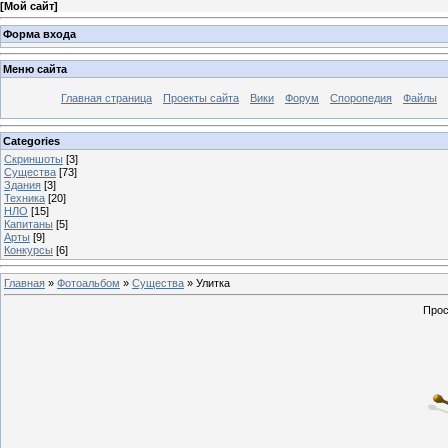
[
Мой сайт
]
Форма входа
Меню сайта
Главная страница
Проекты сайта
Вики
Форум
Споропедия
Файлы
Categories
Скриншоты
[3]
Существа
[73]
Здания
[3]
Техника
[20]
НЛО
[15]
Капитаны
[5]
Арты
[9]
Конкурсы
[6]
Главная
»
Фотоальбом
»
Существа
» Улитка
Прос