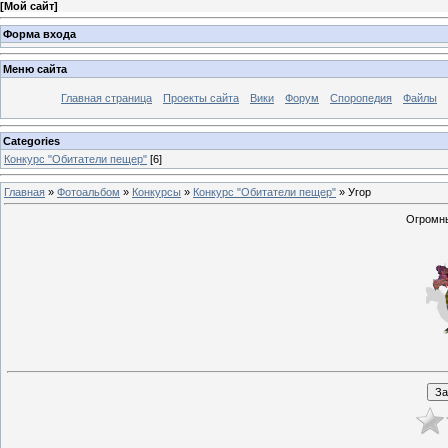
[
Мой сайт
]
Форма входа
Меню сайта
Главная страница
Проекты сайта
Вики
Форум
Споропедия
Файлы
Categories
Конкурс "Обитатели пещер"
[6]
Главная
»
Фотоальбом
»
Конкурсы
»
Конкурс "Обитатели пещер"
» Угор
Огромны