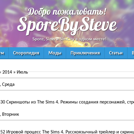
ум
Споропедия
Моды
Приключения
Статьи
»
2014
»
Июль
, Среда
:30
Скриншоты из The Sims 4. Режимы создания персонажей, стр
, Вторник
:52
Игровой процесс The Sims 4. Русскоязычный трейлер и скри