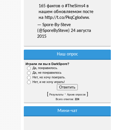
165 фактов о
#TheSims4
в
нашем обновляемом посте
на
http://t.co/PkqCgkxlww
.
— Spore-By-Steve
(@SporeBySteve)
24 августа
2015
Наш опрос
Играли ли вы в DarkSpore?
Да, понравилось.
Да, не понравилось
Нет, но хочу поиграть.
Нет, и не хочу играть!
[
·
]
Результаты
Архив опросов
Всего ответов:
224
Мини-чат