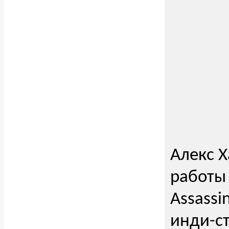
Алекс Х
работы 
Assassi
инди-ст