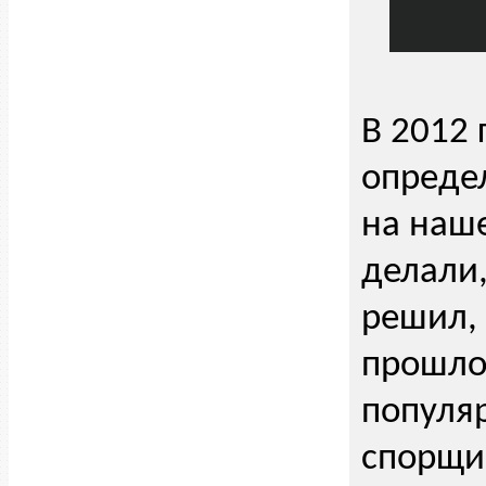
В 2012 
опреде
на наше
делали,
решил, 
прошло 
популяр
спорщи