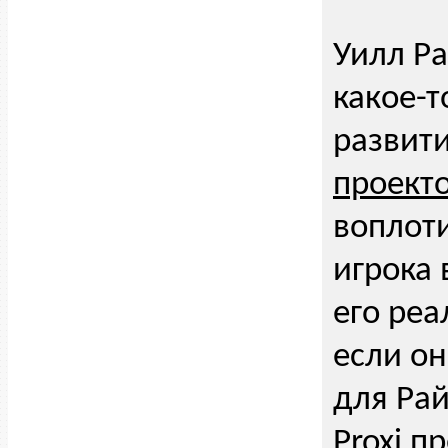
Уилл Ра
какое-т
развити
проект
воплоти
игрока 
его реа
если он
для Рай
Proxi п