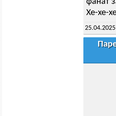
фанат з
Хе-хе-хе
25.04.2025
Паре