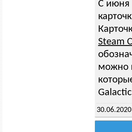
С июня 
карточ
Карточк
Steam C
обознач
можно п
которые
Galacti
30.06.2020