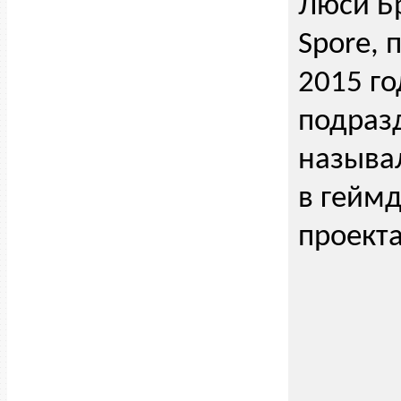
Люси Б
Spore, 
2015 го
подраз
называ
в гейм
проекта