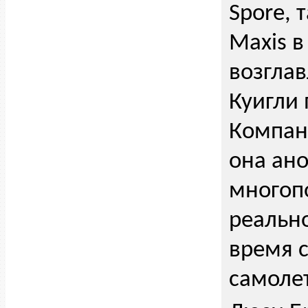
Spore, 
Maxis в
возглав
Куигли 
Компани
она ан
многоп
реально
время с
самоле