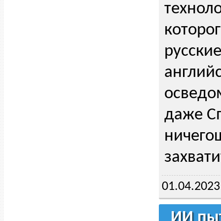
техноло
которог
русские
английс
осведом
даже Сп
ничегош
захвати
01.04.2023
ИИ пы