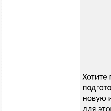
Хотите 
подгот
новую 
для это