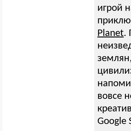
игрой 
приклю
Planet
.
неизвед
землян,
цивилиз
напомин
вовсе н
креатив
Google 