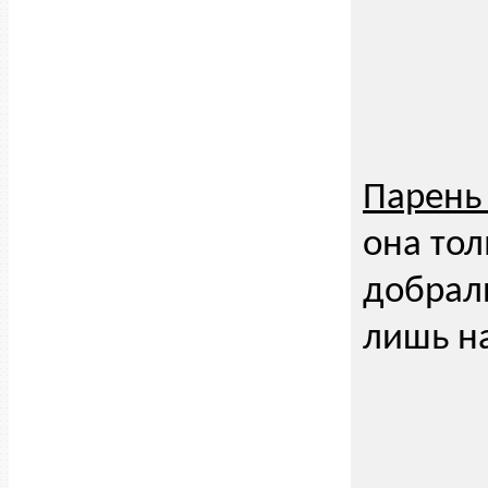
Парень 
она тол
добрали
лишь на