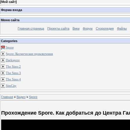
[
Мой сайт
]
Форма входа
Меню сайта
Главная страница
Проекты сайта
Вики
Форум
Споропедия
Файлы
Categories
Spore
Spore: Космические приключения
Darkspore
The Sims 2
The Sims 3
The Sims 4
SimCity
Главная
»
Видео
»
Spore
Прохождение Spore. Как добраться до Центра Га