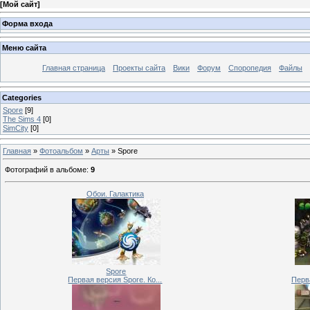
[
Мой сайт
]
Форма входа
Меню сайта
Главная страница
Проекты сайта
Вики
Форум
Споропедия
Файлы
Categories
Spore
[9]
The Sims 4
[0]
SimCity
[0]
Главная
»
Фотоальбом
»
Арты
» Spore
Фотографий в альбоме
:
9
Обои. Галактика
Spore
Первая версия Spore. Ко...
Перва