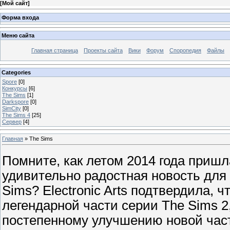
[
Мой сайт
]
Форма входа
Меню сайта
Главная страница
Проекты сайта
Вики
Форум
Споропедия
Файлы
Categories
Spore
[0]
Конкурсы
[6]
The Sims
[1]
Darkspore
[0]
SimCity
[0]
The Sims 4
[25]
Сервер
[4]
Главная
»
The Sims
Помните, как летом 2014 года пришл
удивительно радостная новость дл
Sims? Electronic Arts подтвердила,
легендарной части серии The Sims 2
постепенному улучшению новой част