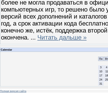
более не могла продаваться в офиц
компьютерных игр, то решено было 
версий всех дополнений и каталогов 
год, а срок активации кода бесплатн
конечно же, истёк, поддержка второ
окончена.
...
Читать дальше »
Calendar
Пн
Вт
3
4
10
11
17
18
24
25
31
Полная версия сайта