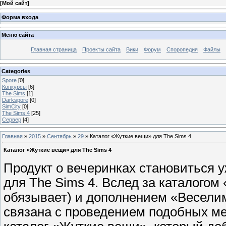
[
Мой сайт
]
Форма входа
Меню сайта
Главная страница
Проекты сайта
Вики
Форум
Споропедия
Файлы
Categories
Spore
[0]
Конкурсы
[6]
The Sims
[1]
Darkspore
[0]
SimCity
[0]
The Sims 4
[25]
Сервер
[4]
Главная
»
2015
»
Сентябрь
»
29
» Каталог «Жуткие вещи» для The Sims 4
Каталог «Жуткие вещи» для The Sims 4
Продукт о вечеринках становиться
для The Sims 4. Вслед за каталогом
обязывает) и дополнением «Веселим
связана с проведением подобных м