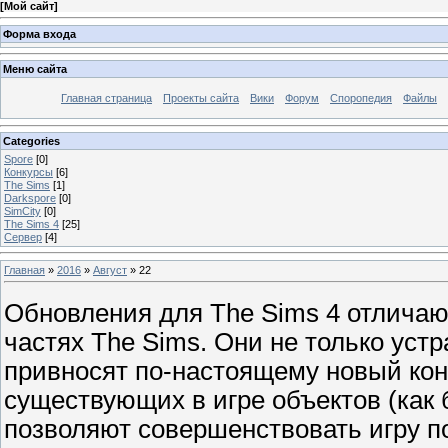
[
Мой сайт
]
Форма входа
Меню сайта
Главная страница
Проекты сайта
Вики
Форум
Споропедия
Файлы
Categories
Spore
[0]
Конкурсы
[6]
The Sims
[1]
Darkspore
[0]
SimCity
[0]
The Sims 4
[25]
Сервер
[4]
Главная
»
2016
»
Август
»
22
Обновления для The Sims 4 отличаю
частях The Sims. Они не только устр
привносят по-настоящему новый конт
существующих в игре объектов (как 
позволяют совершенствовать игру п