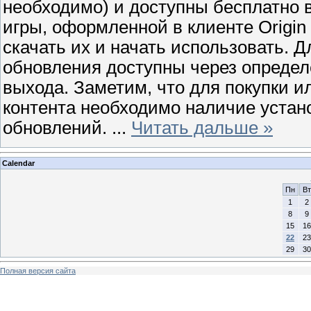
необходимо) и доступны бесплатно 
игры, оформленной в клиенте Origin
скачать их и начать использовать. 
обновления доступны через определ
выхода. Заметим, что для покупки и
контента необходимо наличие устан
обновлений.
...
Читать дальше »
Calendar
Пн
Вт
1
2
8
9
15
16
22
23
29
30
Полная версия сайта