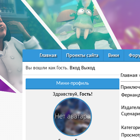
Главная
Проекты сайта
Вики
Фор
Вы вошли как Гость.
Вход
Выход
Главная
Мини-профиль
Приключе
Здравствуй,
Гость!
Фернандо
Издатель
Сценарис
Категор
Просмот