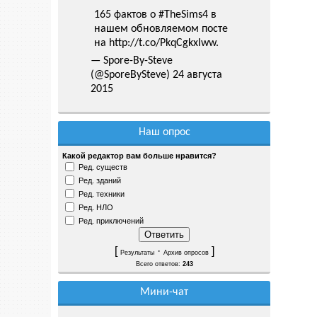
165 фактов о
#TheSims4
в
нашем обновляемом посте
на
http://t.co/PkqCgkxlww
.
— Spore-By-Steve
(@SporeBySteve)
24 августа
2015
Наш опрос
Какой редактор вам больше нравится?
Ред. существ
Ред. зданий
Ред. техники
Ред. НЛО
Ред. приключений
[
·
]
Результаты
Архив опросов
Всего ответов:
243
Мини-чат