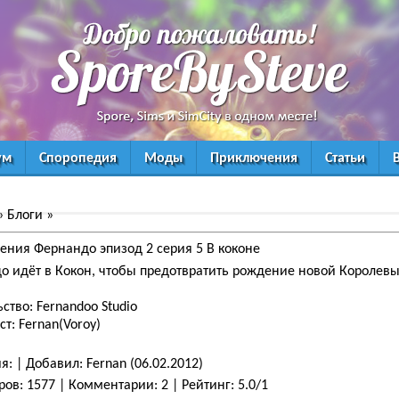
ум
Споропедия
Моды
Приключения
Статьи
»
Блоги
»
ния Фернандо эпизод 2 серия 5 В коконе
 идёт в Кокон, чтобы предотвратить рождение новой Королевы!.
ство: Fernandoo Studio
т: Fernan(Voroy)
ия
:
|
Добавил
:
Fernan
(06.02.2012)
ров
:
1577
|
Комментарии
:
2
|
Рейтинг
:
5.0
/
1